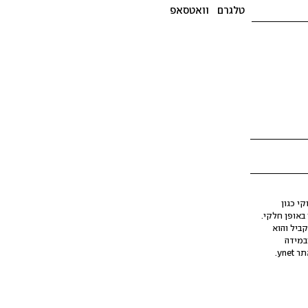
טלגרם
וואטסאפ
י כגון
ינה מלאכותית (AI), בין באופן מלא ובין באופן חלקי.
קביל והוא
במידה
yne.