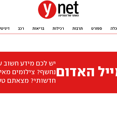
כלה
ספורט
תרבות
רכילות
בריאות
רכב
דיגיטל
יש לכם מידע חשוב 
יל האדום
נחשף? צילומים מאיר
חדשותי? מצאתם טע