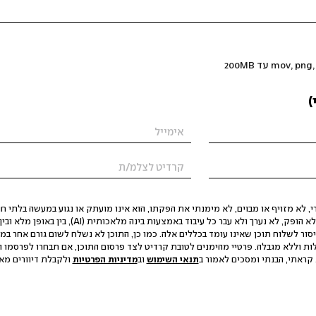
)
 לא מזויף או מבוים, לא מימנתי את הפקתו, הוא אינו מועתק או נגוע במעשה בלתי חוק
הסגת גבול ופגיעה בפרטיות. התוכן לא הופק, לא נערך ולא עבר כל עיבוד באמצעות ב
יסור לשלוח תוכן שאינו עומד בכללים אלה. כמו כן, התוכן לא נשלח לשום גורם אחר במ
ות וללא מגבלה. פרטיי מהימנים לטובת קרדיט לצד פרסום התוכן, אם תבחרו לפרסמו ו
קראתי, הבנתי ומסכים לאמור ב
תנאי השימוש
וב
מדיניות הפרטיות
ולקבלת דיוורים מאתר t