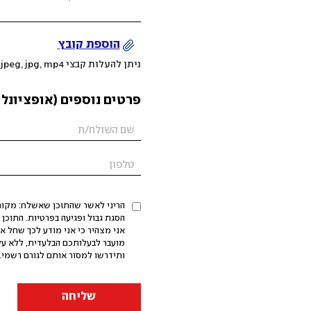
הוספת קובץ
ניתן להעלות קבצי mov, png, jpeg, jpg, mp4 עד 200MB
פרטים נוספים (אופציונלי
הריני לאשר שהתוכן שאשלח: מקורי,
אני מצהיר כי אני מודע לכך שחל א
מועבר לבעלותכם הבלעדית, ללא על
ותידרשו למסור אותם לגורם רשמי. 
שליחה