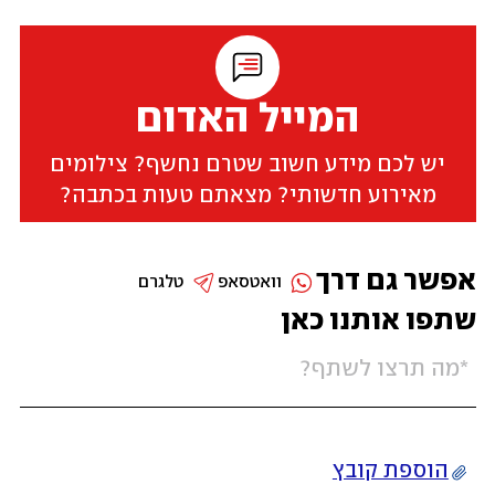
המייל האדום
יש לכם מידע חשוב שטרם נחשף? צילומים
מאירוע חדשותי? מצאתם טעות בכתבה?
אפשר גם דרך
וואטסאפ
טלגרם
שתפו אותנו כאן
הוספת קובץ