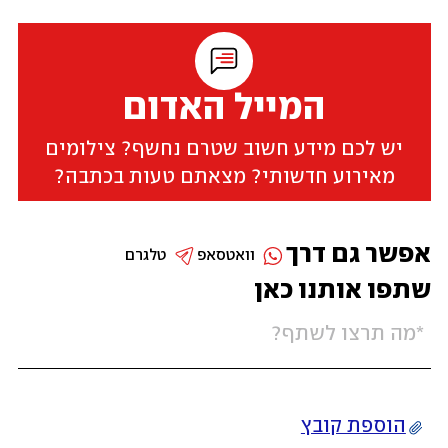
המייל האדום
יש לכם מידע חשוב שטרם נחשף? צילומים
מאירוע חדשותי? מצאתם טעות בכתבה?
אפשר גם דרך
וואטסאפ
טלגרם
שתפו אותנו כאן
הוספת קובץ