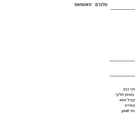
טלגרם
וואטסאפ
י כגון
ינה מלאכותית (AI), בין באופן מלא ובין באופן חלקי.
קביל והוא
במידה
yne.