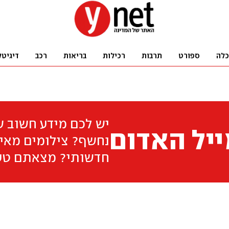
כלה
ספורט
תרבות
רכילות
בריאות
רכב
דיגיטל
יש לכם מידע חשוב 
יל האדום
נחשף? צילומים מאיר
חדשותי? מצאתם טע