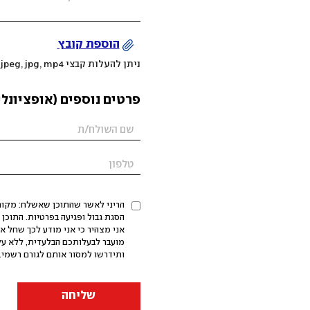
הוספת קובץ
ניתן להעלות קבצי mov, png, jpeg, jpg, mp4 עד 200MB
פרטים נוספים (אופציונלי
הריני לאשר שהתוכן שאשלח: מקורי,
אני מצהיר כי אני מודע לכך שחל א
מועבר לבעלותכם הבלעדית, ללא על
ותידרשו למסור אותם לגורם רשמי. 
שליחה