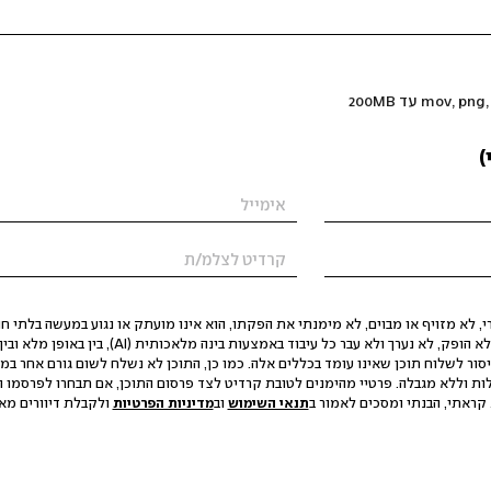
)
 לא מזויף או מבוים, לא מימנתי את הפקתו, הוא אינו מועתק או נגוע במעשה בלתי חוק
הסגת גבול ופגיעה בפרטיות. התוכן לא הופק, לא נערך ולא עבר כל עיבוד באמצעות ב
יסור לשלוח תוכן שאינו עומד בכללים אלה. כמו כן, התוכן לא נשלח לשום גורם אחר במ
ות וללא מגבלה. פרטיי מהימנים לטובת קרדיט לצד פרסום התוכן, אם תבחרו לפרסמו ו
קראתי, הבנתי ומסכים לאמור ב
תנאי השימוש
וב
מדיניות הפרטיות
ולקבלת דיוורים מאתר t