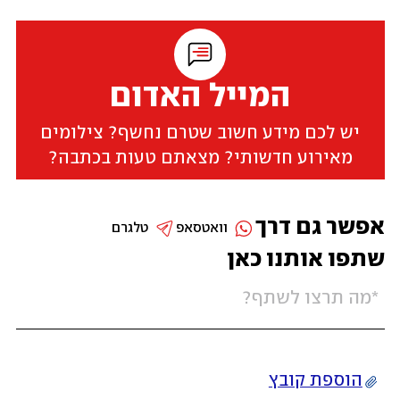
המייל האדום
יש לכם מידע חשוב שטרם נחשף? צילומים
מאירוע חדשותי? מצאתם טעות בכתבה?
אפשר גם דרך
וואטסאפ
טלגרם
שתפו אותנו כאן
הוספת קובץ