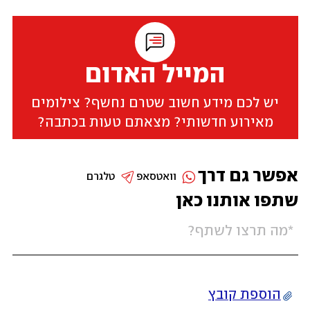
המייל האדום
יש לכם מידע חשוב שטרם נחשף? צילומים
מאירוע חדשותי? מצאתם טעות בכתבה?
אפשר גם דרך
וואטסאפ
טלגרם
שתפו אותנו כאן
הוספת קובץ