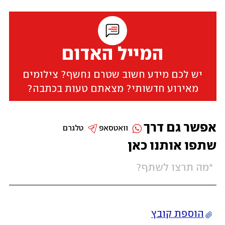
המייל האדום
יש לכם מידע חשוב שטרם נחשף? צילומים
מאירוע חדשותי? מצאתם טעות בכתבה?
אפשר גם דרך
וואטסאפ
טלגרם
שתפו אותנו כאן
הוספת קובץ