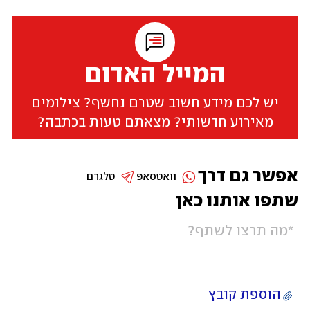
המייל האדום
יש לכם מידע חשוב שטרם נחשף? צילומים
מאירוע חדשותי? מצאתם טעות בכתבה?
אפשר גם דרך
וואטסאפ
טלגרם
שתפו אותנו כאן
הוספת קובץ