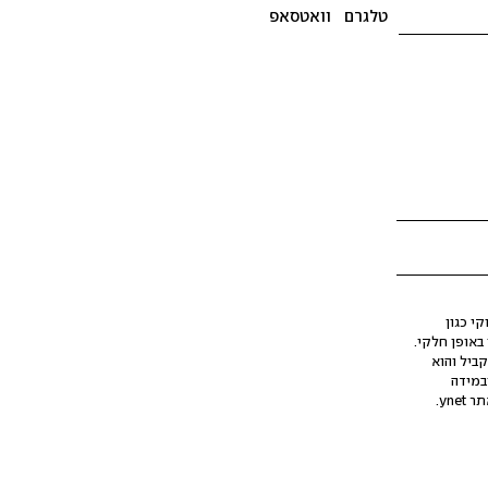
טלגרם
וואטסאפ
י כגון
ינה מלאכותית (AI), בין באופן מלא ובין באופן חלקי.
קביל והוא
במידה
yne.