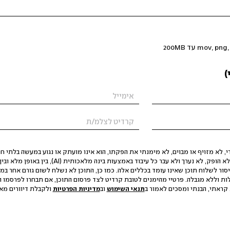
)
 לא מזויף או מבוים, לא מימנתי את הפקתו, הוא אינו מועתק או נגוע במעשה בלתי חוק
הסגת גבול ופגיעה בפרטיות. התוכן לא הופק, לא נערך ולא עבר כל עיבוד באמצעות ב
יסור לשלוח תוכן שאינו עומד בכללים אלה. כמו כן, התוכן לא נשלח לשום גורם אחר במ
ות וללא מגבלה. פרטיי מהימנים לטובת קרדיט לצד פרסום התוכן, אם תבחרו לפרסמו ו
קראתי, הבנתי ומסכים לאמור ב
תנאי השימוש
וב
מדיניות הפרטיות
ולקבלת דיוורים מאתר t