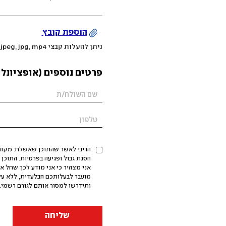
הוספת קובץ
ניתן להעלות קבצי mov, png, jpeg, jpg, mp4 עד 200MB
פרטים נוספים (אופציונלי
הריני לאשר שהתוכן שאשלח: מקורי,
אני מצהיר כי אני מודע לכך שחל א
מועבר לבעלותכם הבלעדית, ללא על
ותידרשו למסור אותם לגורם רשמי. 
שליחה