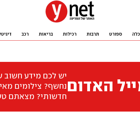
כלה
ספורט
תרבות
רכילות
בריאות
רכב
דיגיטל
יש לכם מידע חשוב 
יל האדום
נחשף? צילומים מאיר
חדשותי? מצאתם טע