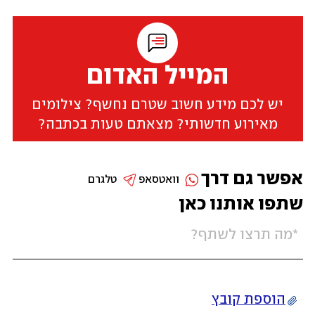
המייל האדום
יש לכם מידע חשוב שטרם נחשף? צילומים
מאירוע חדשותי? מצאתם טעות בכתבה?
אפשר גם דרך
וואטסאפ
טלגרם
שתפו אותנו כאן
הוספת קובץ