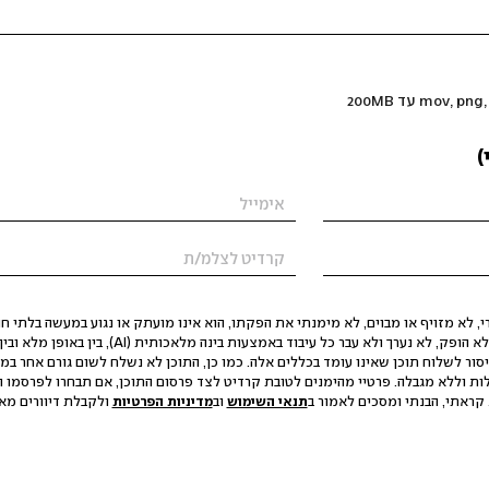
)
 לא מזויף או מבוים, לא מימנתי את הפקתו, הוא אינו מועתק או נגוע במעשה בלתי חוק
הסגת גבול ופגיעה בפרטיות. התוכן לא הופק, לא נערך ולא עבר כל עיבוד באמצעות ב
יסור לשלוח תוכן שאינו עומד בכללים אלה. כמו כן, התוכן לא נשלח לשום גורם אחר במ
ות וללא מגבלה. פרטיי מהימנים לטובת קרדיט לצד פרסום התוכן, אם תבחרו לפרסמו ו
קראתי, הבנתי ומסכים לאמור ב
תנאי השימוש
וב
מדיניות הפרטיות
ולקבלת דיוורים מאתר t