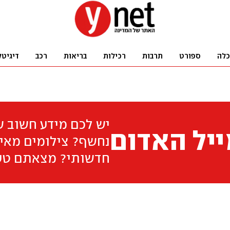
כלה
ספורט
תרבות
רכילות
בריאות
רכב
דיגיטל
יש לכם מידע חשוב 
יל האדום
נחשף? צילומים מאיר
חדשותי? מצאתם טע