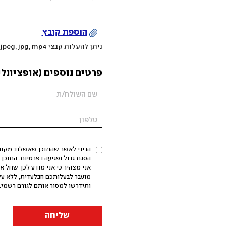
הוספת קובץ
ניתן להעלות קבצי mov, png, jpeg, jpg, mp4 עד 200MB
פרטים נוספים (אופציונלי
הריני לאשר שהתוכן שאשלח: מקורי,
אני מצהיר כי אני מודע לכך שחל א
מועבר לבעלותכם הבלעדית, ללא על
ותידרשו למסור אותם לגורם רשמי. 
שליחה