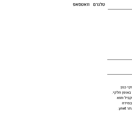
טלגרם
וואטסאפ
י כגון
ינה מלאכותית (AI), בין באופן מלא ובין באופן חלקי.
קביל והוא
במידה
yne.