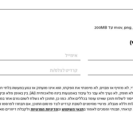
)
 לא מזויף או מבוים, לא מימנתי את הפקתו, הוא אינו מועתק או נגוע במעשה בלתי חוק
הסגת גבול ופגיעה בפרטיות. התוכן לא הופק, לא נערך ולא עבר כל עיבוד באמצעות ב
יסור לשלוח תוכן שאינו עומד בכללים אלה. כמו כן, התוכן לא נשלח לשום גורם אחר במ
ות וללא מגבלה. פרטיי מהימנים לטובת קרדיט לצד פרסום התוכן, אם תבחרו לפרסמו ו
קראתי, הבנתי ומסכים לאמור ב
תנאי השימוש
וב
מדיניות הפרטיות
ולקבלת דיוורים מאתר t