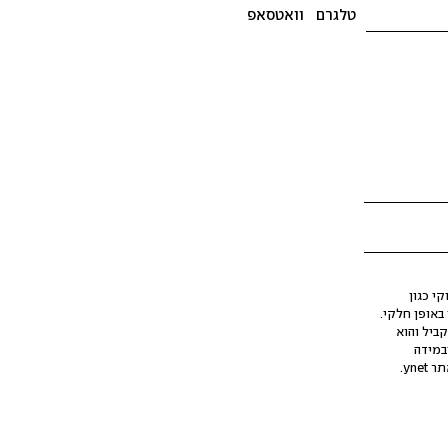
טלגרם
וואטסאפ
י כגון
ינה מלאכותית (AI), בין באופן מלא ובין באופן חלקי.
קביל והוא
במידה
yne.