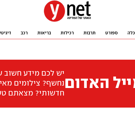
כלה
ספורט
תרבות
רכילות
בריאות
רכב
דיגיטל
יש לכם מידע חשוב 
יל האדום
נחשף? צילומים מאיר
חדשותי? מצאתם טע