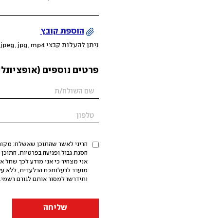
הוספת קובץ
ניתן להעלות קבצי mov, png, jpeg, jpg, mp4 עד 200MB
פרטים נוספים (אופציונלי
הריני לאשר שהתוכן שאשלח: מקורי,
אני מצהיר כי אני מודע לכך שחל א
מועבר לבעלותכם הבלעדית, ללא על
ותידרשו למסור אותם לגורם רשמי. 
שליחה