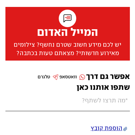
המייל האדום
יש לכם מידע חשוב שטרם נחשף? צילומים
מאירוע חדשותי? מצאתם טעות בכתבה?
אפשר גם דרך
וואטסאפ
טלגרם
שתפו אותנו כאן
הוספת קובץ