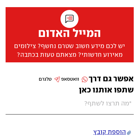
המייל האדום
יש לכם מידע חשוב שטרם נחשף? צילומים
מאירוע חדשותי? מצאתם טעות בכתבה?
אפשר גם דרך
וואטסאפ
טלגרם
שתפו אותנו כאן
הוספת קובץ