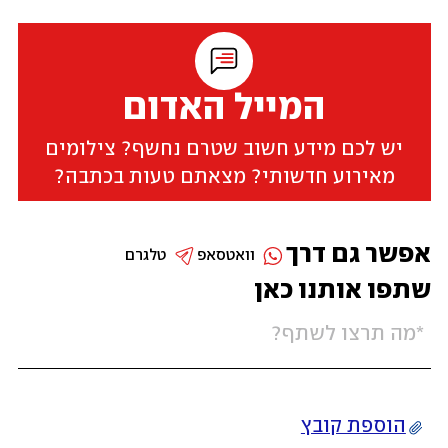
המייל האדום
יש לכם מידע חשוב שטרם נחשף? צילומים
מאירוע חדשותי? מצאתם טעות בכתבה?
אפשר גם דרך
וואטסאפ
טלגרם
שתפו אותנו כאן
הוספת קובץ