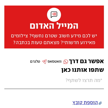
המייל האדום
יש לכם מידע חשוב שטרם נחשף? צילומים
מאירוע חדשותי? מצאתם טעות בכתבה?
אפשר גם דרך
וואטסאפ
טלגרם
שתפו אותנו כאן
הוספת קובץ