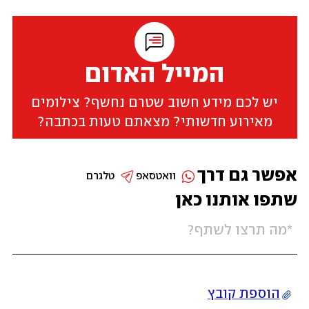
המייל האדום
יש לכם מידע חשוב שטרם נחשף? צילומים
מאירוע חדשותי? מצאתם טעות בכתבה?
אפשר גם דרך
וואטסאפ
טלגרם
שתפו אותנו כאן
הוספת קובץ