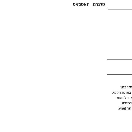
טלגרם
וואטסאפ
י כגון
ינה מלאכותית (AI), בין באופן מלא ובין באופן חלקי.
קביל והוא
במידה
yne.