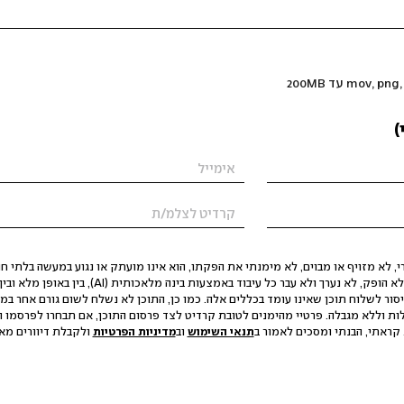
)
 לא מזויף או מבוים, לא מימנתי את הפקתו, הוא אינו מועתק או נגוע במעשה בלתי חוק
הסגת גבול ופגיעה בפרטיות. התוכן לא הופק, לא נערך ולא עבר כל עיבוד באמצעות ב
יסור לשלוח תוכן שאינו עומד בכללים אלה. כמו כן, התוכן לא נשלח לשום גורם אחר במ
ות וללא מגבלה. פרטיי מהימנים לטובת קרדיט לצד פרסום התוכן, אם תבחרו לפרסמו ו
קראתי, הבנתי ומסכים לאמור ב
תנאי השימוש
וב
מדיניות הפרטיות
ולקבלת דיוורים מאתר t