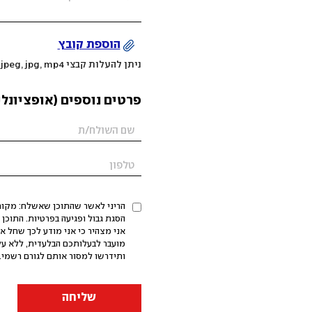
הוספת קובץ
ניתן להעלות קבצי mov, png, jpeg, jpg, mp4 עד 200MB
פרטים נוספים (אופציונלי
הריני לאשר שהתוכן שאשלח: מקורי,
אני מצהיר כי אני מודע לכך שחל א
מועבר לבעלותכם הבלעדית, ללא על
ותידרשו למסור אותם לגורם רשמי. 
שליחה