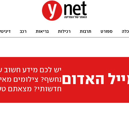
כלה
ספורט
תרבות
רכילות
בריאות
רכב
דיגיטל
יש לכם מידע חשוב 
יל האדום
נחשף? צילומים מאיר
חדשותי? מצאתם טע