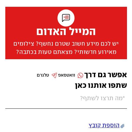
המייל האדום
יש לכם מידע חשוב שטרם נחשף? צילומים
מאירוע חדשותי? מצאתם טעות בכתבה?
אפשר גם דרך
וואטסאפ
טלגרם
שתפו אותנו כאן
הוספת קובץ