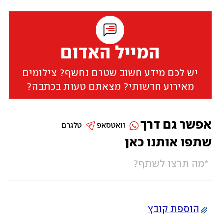
המייל האדום
יש לכם מידע חשוב שטרם נחשף? צילומים
מאירוע חדשותי? מצאתם טעות בכתבה?
אפשר גם דרך
וואטסאפ
טלגרם
שתפו אותנו כאן
הוספת קובץ