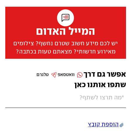
המייל האדום
יש לכם מידע חשוב שטרם נחשף? צילומים
מאירוע חדשותי? מצאתם טעות בכתבה?
אפשר גם דרך
וואטסאפ
טלגרם
שתפו אותנו כאן
הוספת קובץ