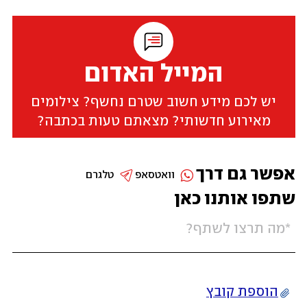
המייל האדום
יש לכם מידע חשוב שטרם נחשף? צילומים
מאירוע חדשותי? מצאתם טעות בכתבה?
אפשר גם דרך
וואטסאפ
טלגרם
שתפו אותנו כאן
הוספת קובץ