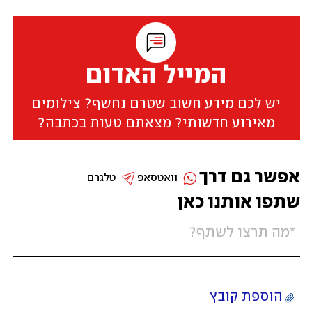
המייל האדום
יש לכם מידע חשוב שטרם נחשף? צילומים
מאירוע חדשותי? מצאתם טעות בכתבה?
אפשר גם דרך
וואטסאפ
טלגרם
שתפו אותנו כאן
הוספת קובץ