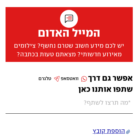
המייל האדום
יש לכם מידע חשוב שטרם נחשף? צילומים
מאירוע חדשותי? מצאתם טעות בכתבה?
אפשר גם דרך
וואטסאפ
טלגרם
שתפו אותנו כאן
הוספת קובץ