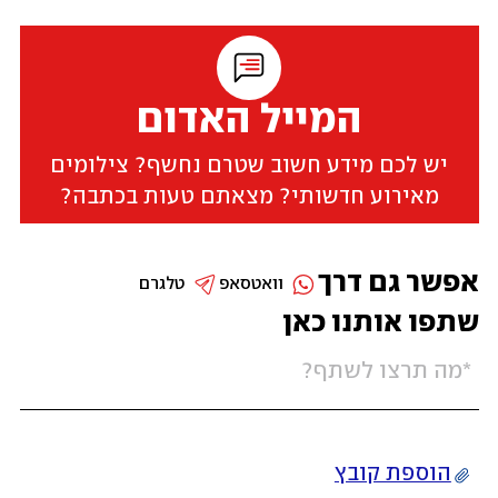
המייל האדום
יש לכם מידע חשוב שטרם נחשף? צילומים
מאירוע חדשותי? מצאתם טעות בכתבה?
אפשר גם דרך
וואטסאפ
טלגרם
שתפו אותנו כאן
הוספת קובץ