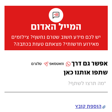
המייל האדום
יש לכם מידע חשוב שטרם נחשף? צילומים
מאירוע חדשותי? מצאתם טעות בכתבה?
אפשר גם דרך
וואטסאפ
טלגרם
שתפו אותנו כאן
הוספת קובץ