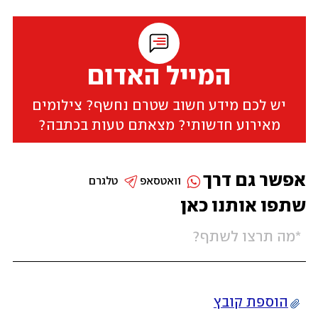
המייל האדום
יש לכם מידע חשוב שטרם נחשף? צילומים
מאירוע חדשותי? מצאתם טעות בכתבה?
אפשר גם דרך
וואטסאפ
טלגרם
שתפו אותנו כאן
הוספת קובץ