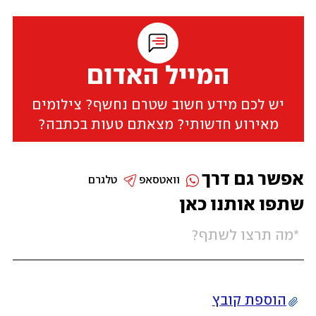
המייל האדום
יש לכם מידע חשוב שטרם נחשף? צילומים
מאירוע חדשותי? מצאתם טעות בכתבה?
אפשר גם דרך
וואטסאפ
טלגרם
שתפו אותנו כאן
הוספת קובץ