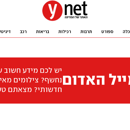
כלה
ספורט
תרבות
רכילות
בריאות
רכב
דיגיטל
יש לכם מידע חשוב 
יל האדום
נחשף? צילומים מאיר
חדשותי? מצאתם טע