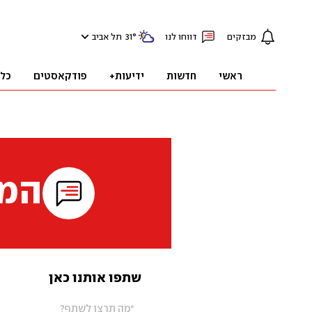
מבזקים
דווחו לנו
°
31
תל אביב
ראשי
חדשות
ידיעות+
פודקאסטים
כל
המי
שתפו אותנו כאן