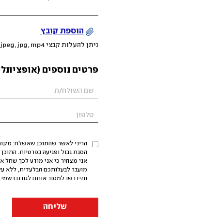
הוספת קובץ
ניתן להעלות קבצי mov, png, jpeg, jpg, mp4 עד 200MB
פרטים נוספים (אופציונלי
הריני לאשר שהתוכן שאשלח: מקורי,
אני מצהיר כי אני מודע לכך שחל א
מועבר לבעלותכם הבלעדית, ללא על
ותידרשו למסור אותם לגורם רשמי. 
שליחה