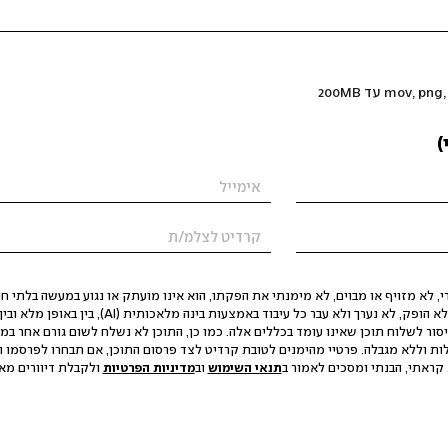
)
 לא מזויף או מבוים, לא מימנתי את הפקתו, הוא אינו מועתק או נגוע במעשה בלתי חוק
הסגת גבול ופגיעה בפרטיות. התוכן לא הופק, לא נערך ולא עבר כל עיבוד באמצעות ב
יסור לשלוח תוכן שאינו עומד בכללים אלה. כמו כן, התוכן לא נשלח לשום גורם אחר במ
ות וללא מגבלה. פרטיי מהימנים לטובת קרדיט לצד פרסום התוכן, אם תבחרו לפרסמו ו
קראתי, הבנתי ומסכים לאמור ב
תנאי השימוש
וב
מדיניות הפרטיות
ולקבלת דיוורים מאתר t