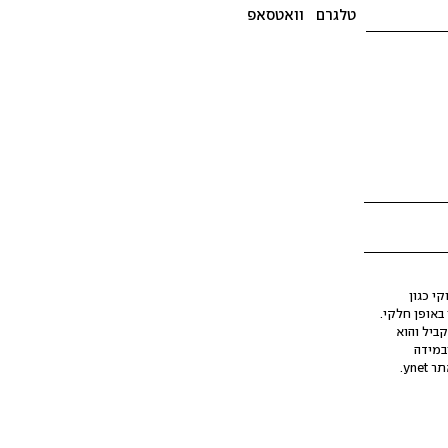
טלגרם
וואטסאפ
י כגון
ינה מלאכותית (AI), בין באופן מלא ובין באופן חלקי.
קביל והוא
במידה
yne.