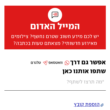
המייל האדום
יש לכם מידע חשוב שטרם נחשף? צילומים
מאירוע חדשותי? מצאתם טעות בכתבה?
אפשר גם דרך
וואטסאפ
טלגרם
שתפו אותנו כאן
הוספת קובץ