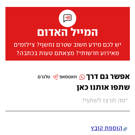
המייל האדום
יש לכם מידע חשוב שטרם נחשף? צילומים
מאירוע חדשותי? מצאתם טעות בכתבה?
אפשר גם דרך
וואטסאפ
טלגרם
שתפו אותנו כאן
הוספת קובץ