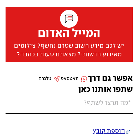
המייל האדום
יש לכם מידע חשוב שטרם נחשף? צילומים
מאירוע חדשותי? מצאתם טעות בכתבה?
אפשר גם דרך
וואטסאפ
טלגרם
שתפו אותנו כאן
הוספת קובץ