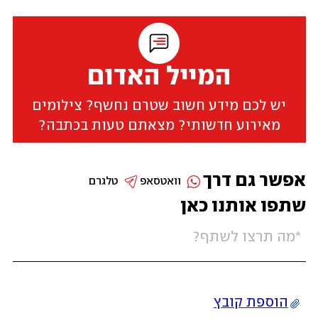
המייל האדום
יש לכם מידע חשוב שטרם נחשף? צילומים
מאירוע חדשותי? מצאתם טעות בכתבה?
אפשר גם דרך
וואטסאפ
טלגרם
שתפו אותנו כאן
הוספת קובץ