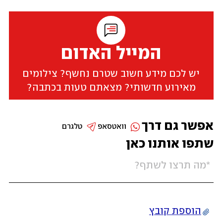
המייל האדום
יש לכם מידע חשוב שטרם נחשף? צילומים
מאירוע חדשותי? מצאתם טעות בכתבה?
אפשר גם דרך
וואטסאפ
טלגרם
שתפו אותנו כאן
הוספת קובץ