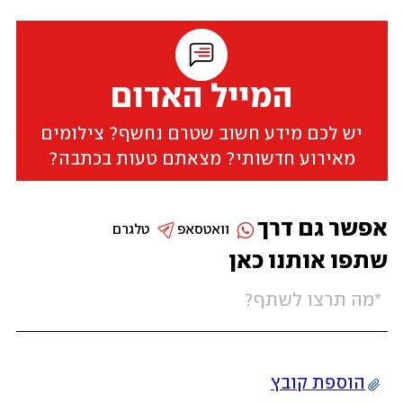
המייל האדום
יש לכם מידע חשוב שטרם נחשף? צילומים
מאירוע חדשותי? מצאתם טעות בכתבה?
אפשר גם דרך
וואטסאפ
טלגרם
שתפו אותנו כאן
הוספת קובץ