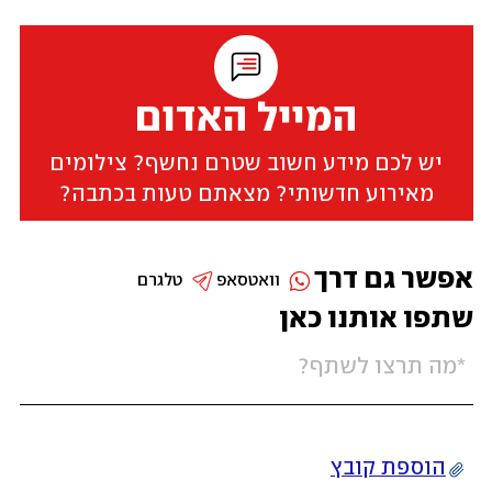
המייל האדום
יש לכם מידע חשוב שטרם נחשף? צילומים
מאירוע חדשותי? מצאתם טעות בכתבה?
אפשר גם דרך
וואטסאפ
טלגרם
שתפו אותנו כאן
הוספת קובץ