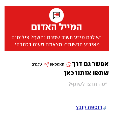
המייל האדום
יש לכם מידע חשוב שטרם נחשף? צילומים
מאירוע חדשותי? מצאתם טעות בכתבה?
אפשר גם דרך
וואטסאפ
טלגרם
שתפו אותנו כאן
הוספת קובץ