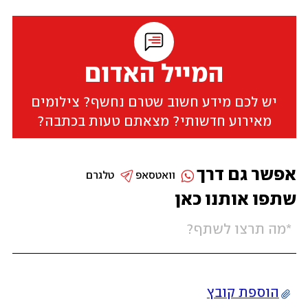
המייל האדום
יש לכם מידע חשוב שטרם נחשף? צילומים
מאירוע חדשותי? מצאתם טעות בכתבה?
אפשר גם דרך
וואטסאפ
טלגרם
שתפו אותנו כאן
הוספת קובץ