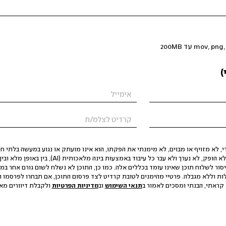
)
 לא מזויף או מבוים, לא מימנתי את הפקתו, הוא אינו מועתק או נגוע במעשה בלתי חוק
הסגת גבול ופגיעה בפרטיות. התוכן לא הופק, לא נערך ולא עבר כל עיבוד באמצעות ב
יסור לשלוח תוכן שאינו עומד בכללים אלה. כמו כן, התוכן לא נשלח לשום גורם אחר במ
ות וללא מגבלה. פרטיי מהימנים לטובת קרדיט לצד פרסום התוכן, אם תבחרו לפרסמו ו
קראתי, הבנתי ומסכים לאמור ב
תנאי השימוש
וב
מדיניות הפרטיות
ולקבלת דיוורים מאתר t