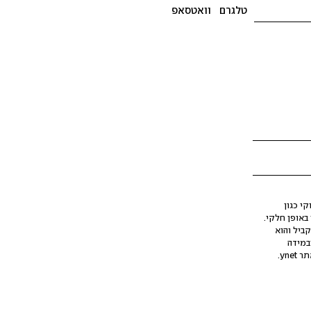
טלגרם
וואטסאפ
י כגון
ינה מלאכותית (AI), בין באופן מלא ובין באופן חלקי.
קביל והוא
במידה
yne.