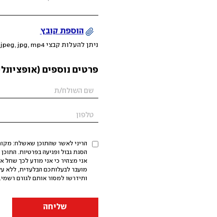
הוספת קובץ
ניתן להעלות קבצי mov, png, jpeg, jpg, mp4 עד 200MB
פרטים נוספים (אופציונלי
הריני לאשר שהתוכן שאשלח: מקורי,
אני מצהיר כי אני מודע לכך שחל א
מועבר לבעלותכם הבלעדית, ללא על
ותידרשו למסור אותם לגורם רשמי. 
שליחה