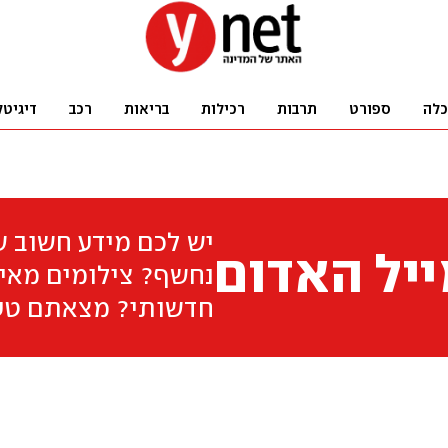
כלה
ספורט
תרבות
רכילות
בריאות
רכב
דיגיטל
יש לכם מידע חשוב 
יל האדום
נחשף? צילומים מאיר
חדשותי? מצאתם טע