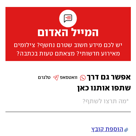
המייל האדום
יש לכם מידע חשוב שטרם נחשף? צילומים
מאירוע חדשותי? מצאתם טעות בכתבה?
אפשר גם דרך
וואטסאפ
טלגרם
שתפו אותנו כאן
הוספת קובץ