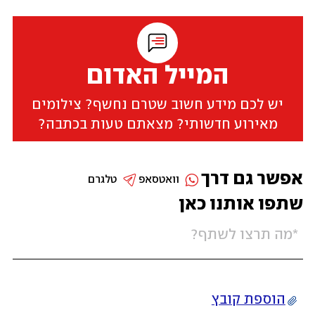
המייל האדום
יש לכם מידע חשוב שטרם נחשף? צילומים
מאירוע חדשותי? מצאתם טעות בכתבה?
אפשר גם דרך
וואטסאפ
טלגרם
שתפו אותנו כאן
הוספת קובץ