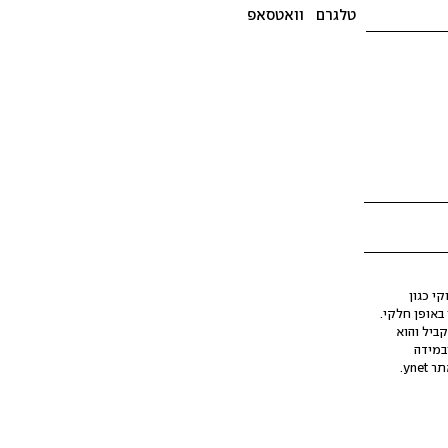
טלגרם
וואטסאפ
י כגון
ינה מלאכותית (AI), בין באופן מלא ובין באופן חלקי.
קביל והוא
במידה
yne.