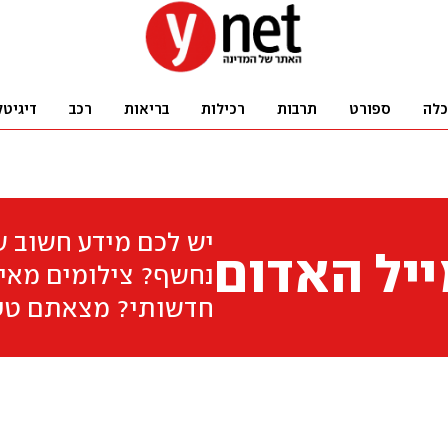
כלה
ספורט
תרבות
רכילות
בריאות
רכב
דיגיטל
יש לכם מידע חשוב 
יל האדום
נחשף? צילומים מאיר
חדשותי? מצאתם טע