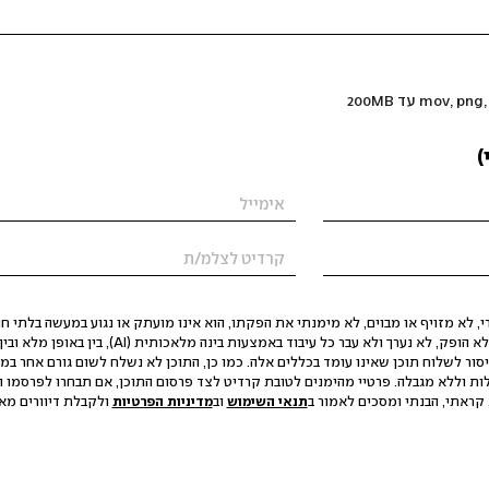
)
 לא מזויף או מבוים, לא מימנתי את הפקתו, הוא אינו מועתק או נגוע במעשה בלתי חוק
הסגת גבול ופגיעה בפרטיות. התוכן לא הופק, לא נערך ולא עבר כל עיבוד באמצעות ב
יסור לשלוח תוכן שאינו עומד בכללים אלה. כמו כן, התוכן לא נשלח לשום גורם אחר במ
ות וללא מגבלה. פרטיי מהימנים לטובת קרדיט לצד פרסום התוכן, אם תבחרו לפרסמו ו
קראתי, הבנתי ומסכים לאמור ב
תנאי השימוש
וב
מדיניות הפרטיות
ולקבלת דיוורים מאתר t