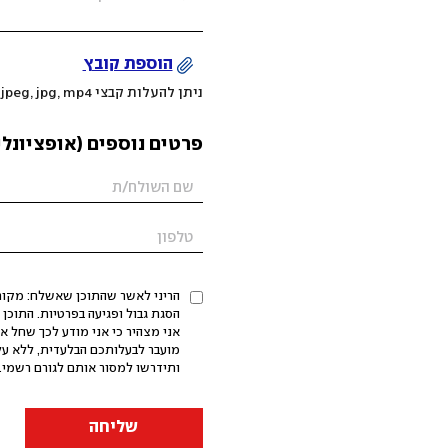
הוספת קובץ
ניתן להעלות קבצי mov, png, jpeg, jpg, mp4 עד 200MB
פרטים נוספים (אופציונלי
הריני לאשר שהתוכן שאשלח: מקורי,
אני מצהיר כי אני מודע לכך שחל א
מועבר לבעלותכם הבלעדית, ללא על
ותידרשו למסור אותם לגורם רשמי. 
שליחה