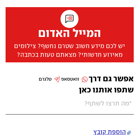
המייל האדום
יש לכם מידע חשוב שטרם נחשף? צילומים
מאירוע חדשותי? מצאתם טעות בכתבה?
אפשר גם דרך
וואטסאפ
טלגרם
שתפו אותנו כאן
הוספת קובץ