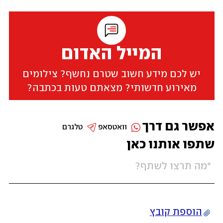
המייל האדום
יש לכם מידע חשוב שטרם נחשף? צילומים
מאירוע חדשותי? מצאתם טעות בכתבה?
אפשר גם דרך
וואטסאפ
טלגרם
שתפו אותנו כאן
הוספת קובץ