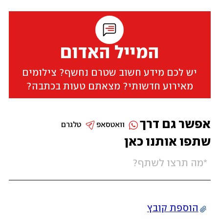
המייל האדום
יש לכם מידע חשוב שטרם נחשף? צילומים
מאירוע חדשותי? מצאתם טעות בכתבה?
אפשר גם דרך
וואטסאפ
טלגרם
שתפו אותנו כאן
הוספת קובץ