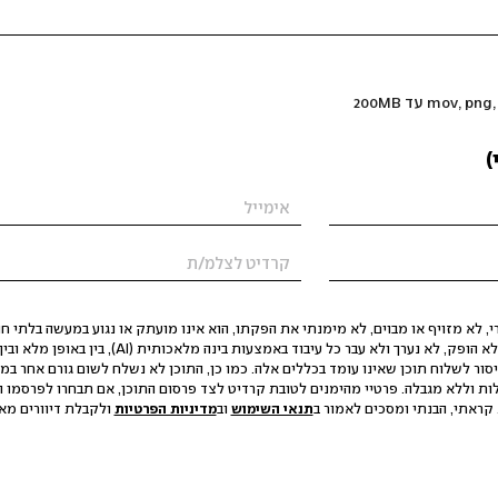
)
 לא מזויף או מבוים, לא מימנתי את הפקתו, הוא אינו מועתק או נגוע במעשה בלתי חוק
הסגת גבול ופגיעה בפרטיות. התוכן לא הופק, לא נערך ולא עבר כל עיבוד באמצעות ב
יסור לשלוח תוכן שאינו עומד בכללים אלה. כמו כן, התוכן לא נשלח לשום גורם אחר במ
ות וללא מגבלה. פרטיי מהימנים לטובת קרדיט לצד פרסום התוכן, אם תבחרו לפרסמו ו
קראתי, הבנתי ומסכים לאמור ב
תנאי השימוש
וב
מדיניות הפרטיות
ולקבלת דיוורים מאתר t