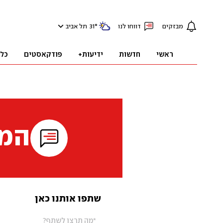
מבזקים
דווחו לנו
°
31
תל אביב
ראשי
חדשות
ידיעות+
פודקאסטים
כל
המי
שתפו אותנו כאן