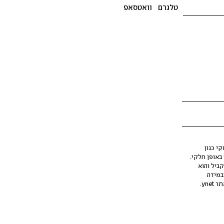
טלגרם
וואטסאפ
י כגון
ינה מלאכותית (AI), בין באופן מלא ובין באופן חלקי.
קביל והוא
במידה
yne.