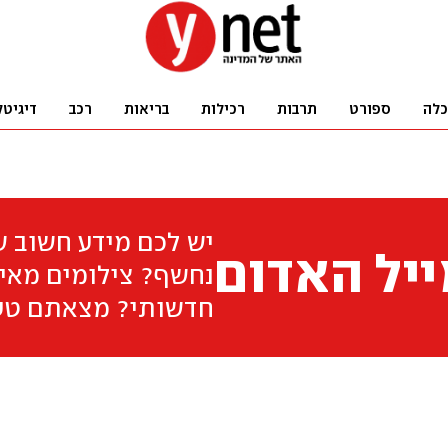
כלה
ספורט
תרבות
רכילות
בריאות
רכב
דיגיטל
יש לכם מידע חשוב 
יל האדום
נחשף? צילומים מאיר
חדשותי? מצאתם טע