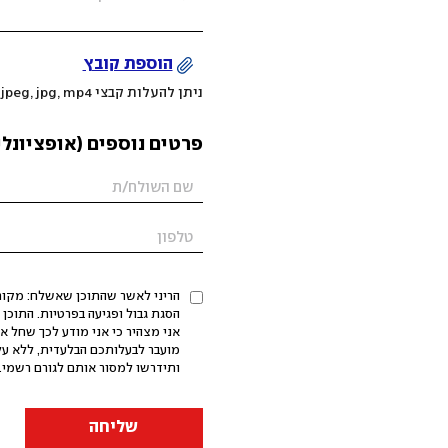
הוספת קובץ
ניתן להעלות קבצי mov, png, jpeg, jpg, mp4 עד 200MB
פרטים נוספים (אופציונלי
הריני לאשר שהתוכן שאשלח: מקורי,
אני מצהיר כי אני מודע לכך שחל א
מועבר לבעלותכם הבלעדית, ללא על
ותידרשו למסור אותם לגורם רשמי. 
שליחה