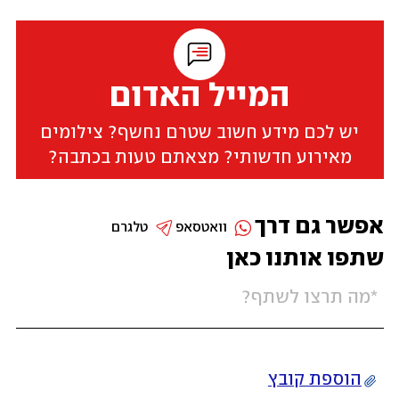
המייל האדום
יש לכם מידע חשוב שטרם נחשף? צילומים
מאירוע חדשותי? מצאתם טעות בכתבה?
אפשר גם דרך
וואטסאפ
טלגרם
שתפו אותנו כאן
הוספת קובץ