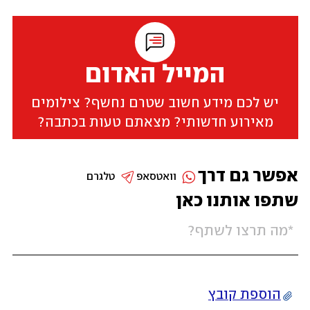
המייל האדום
יש לכם מידע חשוב שטרם נחשף? צילומים
מאירוע חדשותי? מצאתם טעות בכתבה?
אפשר גם דרך
וואטסאפ
טלגרם
שתפו אותנו כאן
הוספת קובץ