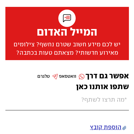
המייל האדום
יש לכם מידע חשוב שטרם נחשף? צילומים
מאירוע חדשותי? מצאתם טעות בכתבה?
אפשר גם דרך
וואטסאפ
טלגרם
שתפו אותנו כאן
הוספת קובץ