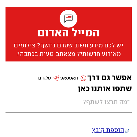
המייל האדום
יש לכם מידע חשוב שטרם נחשף? צילומים
מאירוע חדשותי? מצאתם טעות בכתבה?
אפשר גם דרך
וואטסאפ
טלגרם
שתפו אותנו כאן
הוספת קובץ